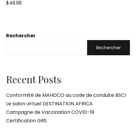
N
$
49.99
o
t
e
0
s
u
r
5
Rechercher
Rechercher
Recent Posts
Conformité de MAHDCO au code de conduite BSCI
Le salon virtuel DESTINATION AFRICA
Campagne de Vaccination COVID-19
Certification GRS