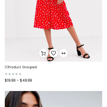
Product Grouped
N
$
19.99
–
$
49.99
o
t
e
0
s
u
r
5