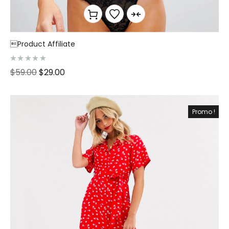
Product Affiliate
N
$
59.00
$
29.00
o
t
e
0
s
u
Promo !
r
5