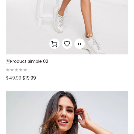
Product Simple 02
N
$
49.99
$
19.99
o
t
e
0
s
u
r
5