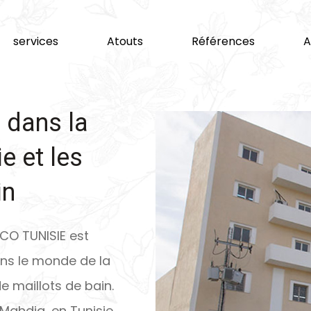
services
Atouts
Références
A
 dans la
ie et les
in
CO TUNISIE est
ns le monde de la
de maillots de bain.
 Mahdia, en Tunisie,