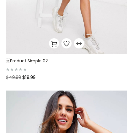
Product Simple 02
N
$
49.99
$
19.99
o
t
e
0
s
u
r
5