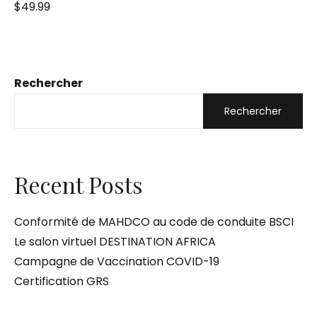
N
$
49.99
o
t
e
0
s
u
r
5
Rechercher
Rechercher
Recent Posts
Conformité de MAHDCO au code de conduite BSCI
Le salon virtuel DESTINATION AFRICA
Campagne de Vaccination COVID-19
Certification GRS