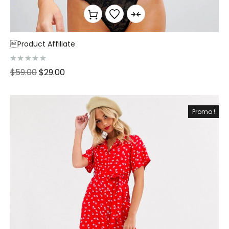
Product Affiliate
N
$
59.00
$
29.00
o
t
e
0
s
u
Promo !
r
5