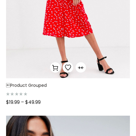
Product Grouped
N
$
19.99
–
$
49.99
o
t
e
0
s
u
r
5