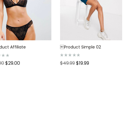
Product Simple 02
uct Affiliate
N
$
49.99
$
19.99
00
$
29.00
o
t
e
0
s
u
r
5