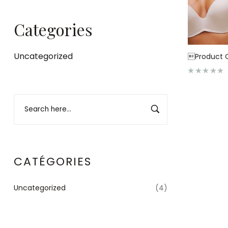
Categories
Uncategorized
Product C
N
o
t
e
0
s
u
r
5
CATÉGORIES
Uncategorized
(4)