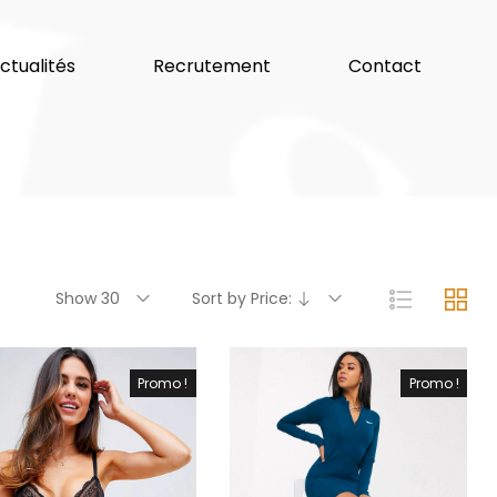
ctualités
Recrutement
Contact
Show 30
Sort by Price:
Promo !
Promo !