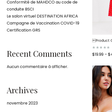
Conformité de MAHDCO au code de
conduite BSCI
Le salon virtuel DESTINATION AFRICA
Campagne de Vaccination COVID-19
Certification GRS
Product 
Recent Comments
N
$
19.99
–
$
o
t
e
0
Aucun commentaire à afficher.
s
u
r
5
Archives
novembre 2023