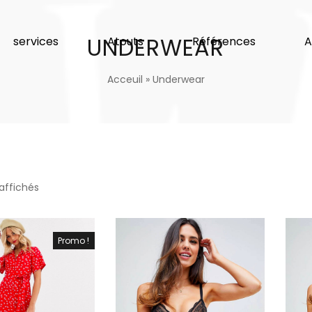
UNDERWEAR
services
Atouts
Références
A
Acceuil
»
Underwear
 affichés
Promo !